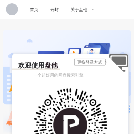
首页
云屿
关于盘他
欢迎使用
盘他
一个超好用的网盘搜索引擎