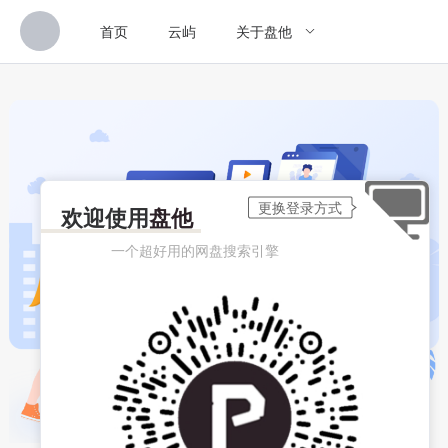
首页
云屿
关于盘他
欢迎使用
盘他
一个超好用的网盘搜索引擎