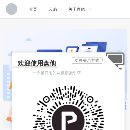
首页
云屿
关于盘他
欢迎使用
盘他
一个超好用的网盘搜索引擎