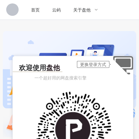
首页
云屿
关于盘他
欢迎使用
盘他
一个超好用的网盘搜索引擎