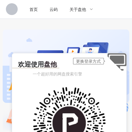
首页
云屿
关于盘他
欢迎使用
盘他
一个超好用的网盘搜索引擎