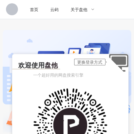
首页
云屿
关于盘他
欢迎使用
盘他
一个超好用的网盘搜索引擎