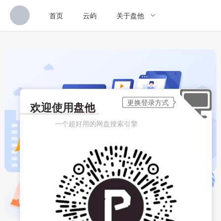
首页
云屿
关于盘他
欢迎使用
盘他
一个超好用的网盘搜索引擎