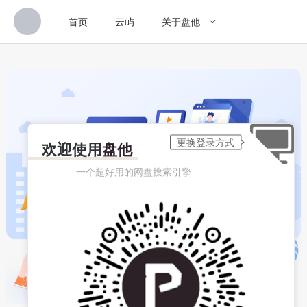
首页
云屿
关于盘他
欢迎使用
盘他
一个超好用的网盘搜索引擎