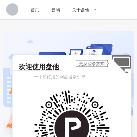
首页
云屿
关于盘他
欢迎使用
盘他
一个超好用的网盘搜索引擎