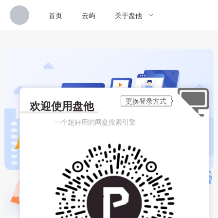
首页
云屿
关于盘他
欢迎使用
盘他
一个超好用的网盘搜索引擎