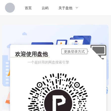
首页
云屿
关于盘他
欢迎使用
盘他
一个超好用的网盘搜索引擎