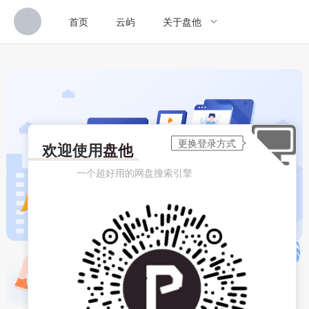
首页
云屿
关于盘他
欢迎使用
盘他
一个超好用的网盘搜索引擎