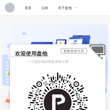
首页
云屿
关于盘他
欢迎使用
盘他
一个超好用的网盘搜索引擎