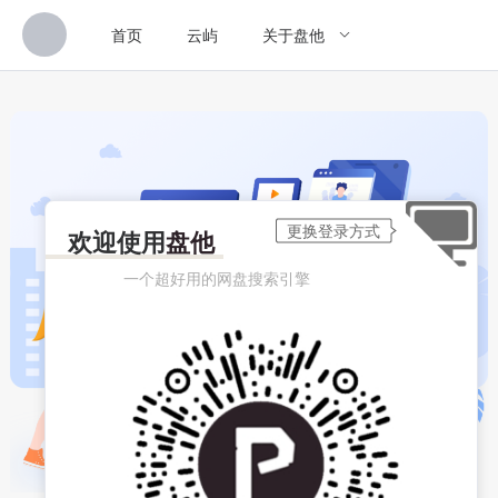
首页
云屿
关于盘他
欢迎使用
盘他
一个超好用的网盘搜索引擎