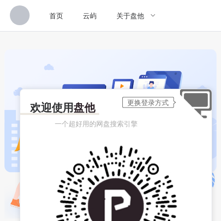
首页
云屿
关于盘他
欢迎使用
盘他
一个超好用的网盘搜索引擎