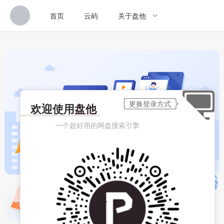
首页
云屿
关于盘他
欢迎使用
盘他
一个超好用的网盘搜索引擎