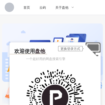
首页
云屿
关于盘他
欢迎使用
盘他
一个超好用的网盘搜索引擎