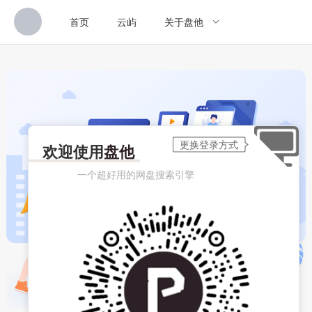
首页
云屿
关于盘他
欢迎使用
盘他
一个超好用的网盘搜索引擎