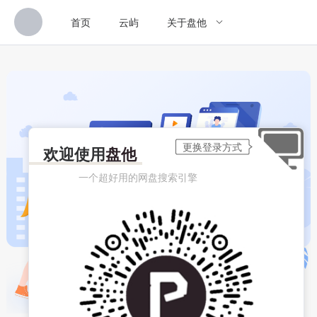
首页
云屿
关于盘他
欢迎使用
盘他
一个超好用的网盘搜索引擎