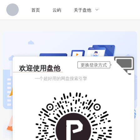
首页
云屿
关于盘他
欢迎使用
盘他
一个超好用的网盘搜索引擎