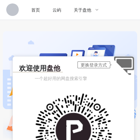
首页
云屿
关于盘他
欢迎使用
盘他
一个超好用的网盘搜索引擎