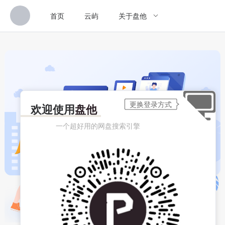
首页
云屿
关于盘他
欢迎使用
盘他
一个超好用的网盘搜索引擎