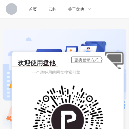
首页
云屿
关于盘他
欢迎使用
盘他
一个超好用的网盘搜索引擎