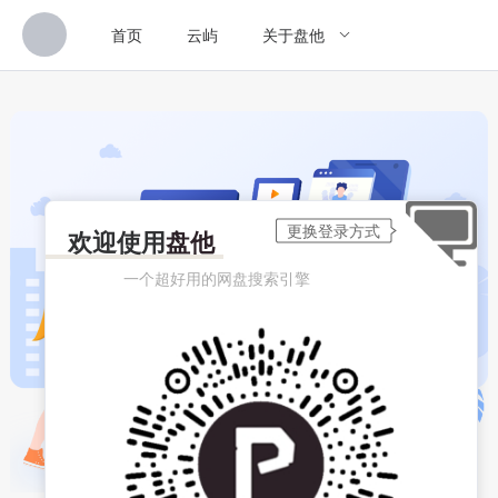
首页
云屿
关于盘他
欢迎使用
盘他
一个超好用的网盘搜索引擎