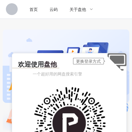
首页
云屿
关于盘他
欢迎使用
盘他
一个超好用的网盘搜索引擎