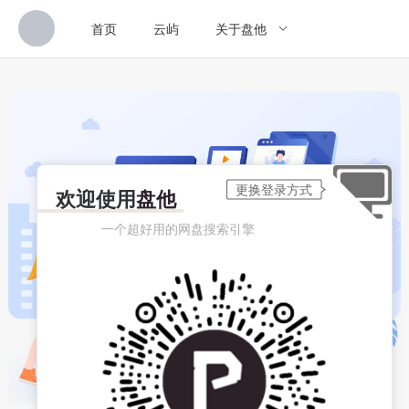
首页
云屿
关于盘他
欢迎使用
盘他
一个超好用的网盘搜索引擎