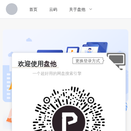
首页
云屿
关于盘他
欢迎使用
盘他
一个超好用的网盘搜索引擎