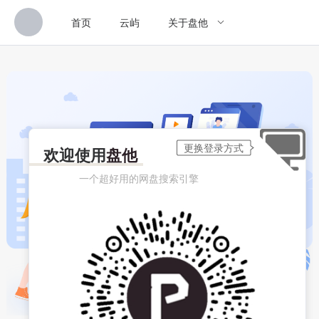
首页
云屿
关于盘他
欢迎使用
盘他
一个超好用的网盘搜索引擎