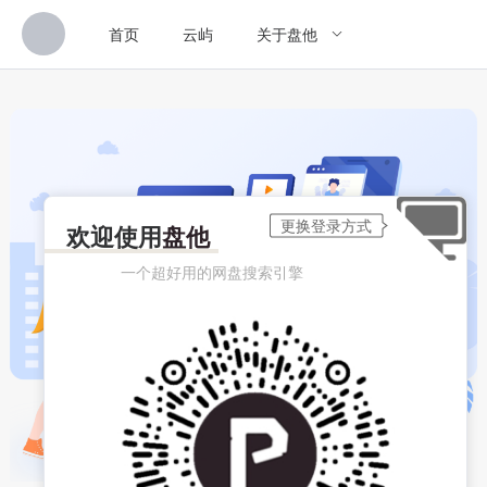
首页
云屿
关于盘他
欢迎使用
盘他
一个超好用的网盘搜索引擎