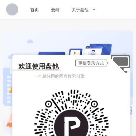
首页
云屿
关于盘他
欢迎使用
盘他
一个超好用的网盘搜索引擎