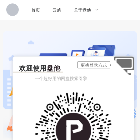
首页
云屿
关于盘他
欢迎使用
盘他
一个超好用的网盘搜索引擎