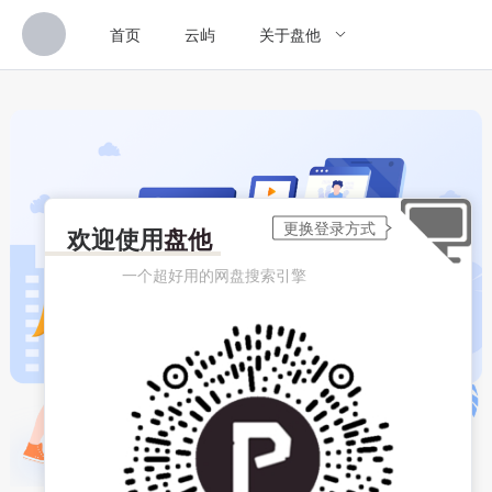
首页
云屿
关于盘他
欢迎使用
盘他
一个超好用的网盘搜索引擎