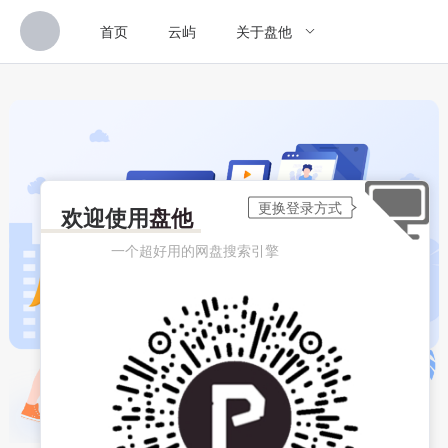
首页
云屿
关于盘他
欢迎使用
盘他
一个超好用的网盘搜索引擎