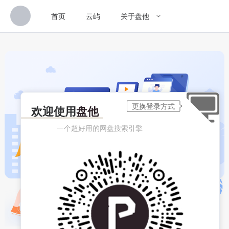
首页
云屿
关于盘他
欢迎使用
盘他
一个超好用的网盘搜索引擎