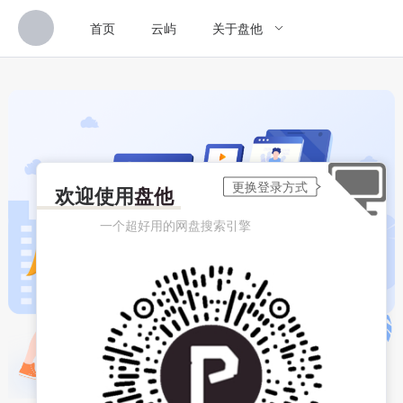
首页
云屿
关于盘他
欢迎使用
盘他
一个超好用的网盘搜索引擎