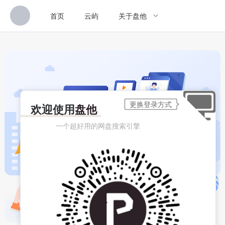
首页
云屿
关于盘他
欢迎使用
盘他
一个超好用的网盘搜索引擎