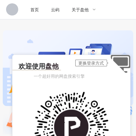
首页
云屿
关于盘他
欢迎使用
盘他
一个超好用的网盘搜索引擎