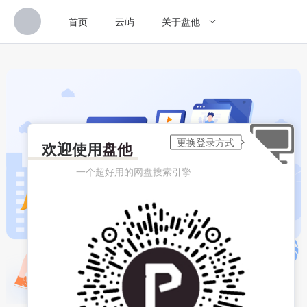
首页
云屿
关于盘他
欢迎使用
盘他
一个超好用的网盘搜索引擎