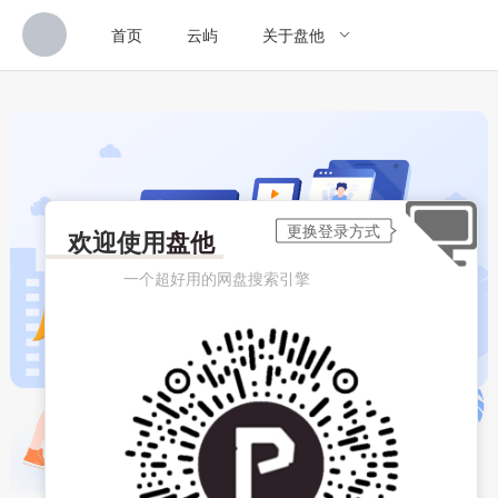
首页
云屿
关于盘他
欢迎使用
盘他
一个超好用的网盘搜索引擎