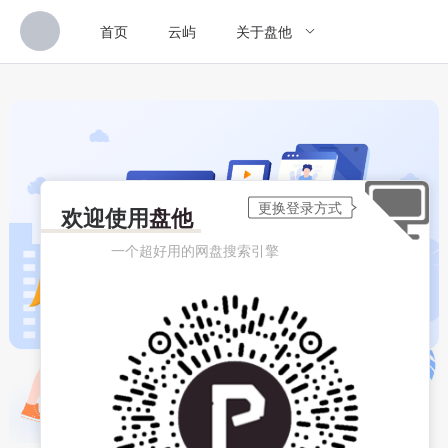
首页
云屿
关于盘他
欢迎使用
盘他
一个超好用的网盘搜索引擎