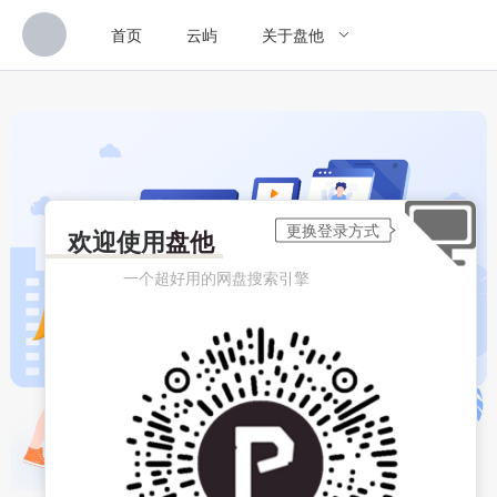
首页
云屿
关于盘他
欢迎使用
盘他
一个超好用的网盘搜索引擎