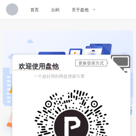
首页
云屿
关于盘他
欢迎使用
盘他
一个超好用的网盘搜索引擎