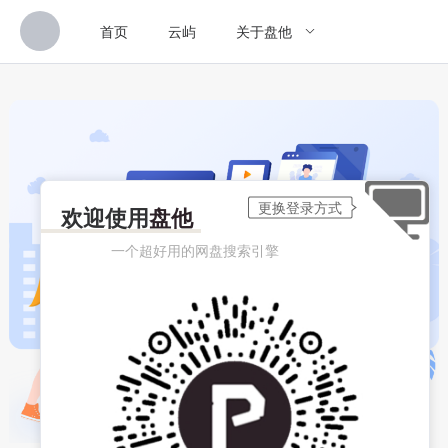
首页
云屿
关于盘他
欢迎使用
盘他
一个超好用的网盘搜索引擎