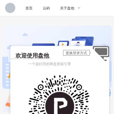
首页
云屿
关于盘他
欢迎使用
盘他
一个超好用的网盘搜索引擎