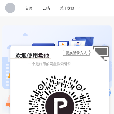
首页
云屿
关于盘他
欢迎使用
盘他
一个超好用的网盘搜索引擎