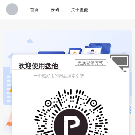
首页
云屿
关于盘他
欢迎使用
盘他
一个超好用的网盘搜索引擎