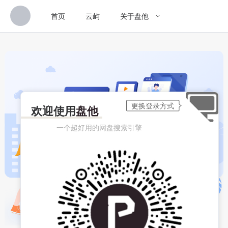
首页
云屿
关于盘他
欢迎使用
盘他
一个超好用的网盘搜索引擎