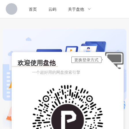
首页
云屿
关于盘他
欢迎使用
盘他
一个超好用的网盘搜索引擎