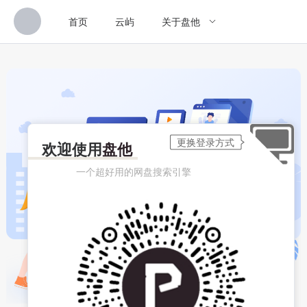
首页
云屿
关于盘他
欢迎使用
盘他
一个超好用的网盘搜索引擎