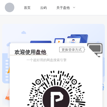
首页
云屿
关于盘他
欢迎使用
盘他
一个超好用的网盘搜索引擎